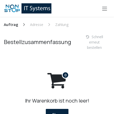
Zum Inhalt springen
Auftrag
Adresse
Zahlung
Schnell
Bestellzusammenfassung
erneut
bestellen
Ihr Warenkorb ist noch leer!